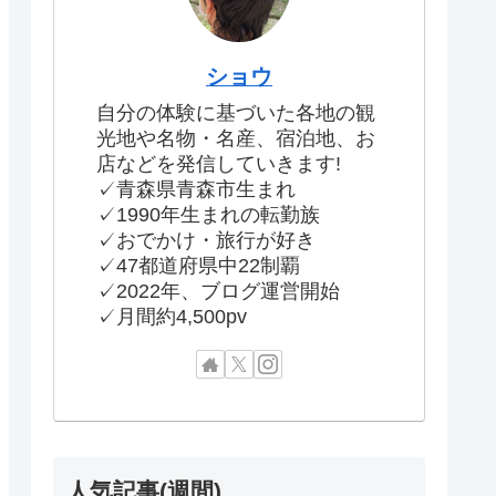
ショウ
自分の体験に基づいた各地の観
光地や名物・名産、宿泊地、お
店などを発信していきます!
✓青森県青森市生まれ
✓1990年生まれの転勤族
✓おでかけ・旅行が好き
✓47都道府県中22制覇
✓2022年、ブログ運営開始
✓月間約4,500pv
人気記事(週間)