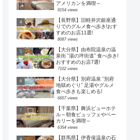
アメリカンを満喫～
9154 views
【長野県】旧軽井沢銀座通
りでのグルメ食べ歩き!おす
すめのお店11選!
8087 views
【大分県】由布院温泉の温
泉街 "湯の坪街道" 食べ歩き!
おすすめのお店7選!
7102 views
【大分県】別府温泉 "別府
地獄めぐり" 足湯やグルメ
食べ歩きも楽しめる!
6657 views
【千葉県】舞浜ビューホテ
ル～朝食ビュッフェやベー
カリーを満喫～
6354 views
【群馬県】伊香保温泉の石