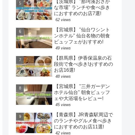
【茨城県】 "那珂湊おさか
な市場" ランチや食べ歩き
におすすめのお店7選!
62 views
【宮城県】 "仙台ワシント
ンホテル" 仙台名物の朝食
ビュッフェがおすすめ!
49 views
【群馬県】伊香保温泉の石
段街で食べ歩き!おすすめの
お店16選!
48 views
【宮城県】 "三井ガーデン
ホテル仙台" 朝食ビュッフ
ェや大浴場をレビュー!
45 views
【青森県】JR青森駅周辺で
のランチやグルメ食べ歩き
におすすめのお店11選!
42 views