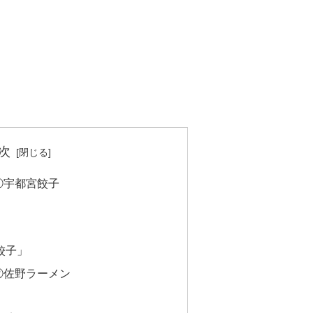
次
①宇都宮餃子
餃子」
②佐野ラーメン