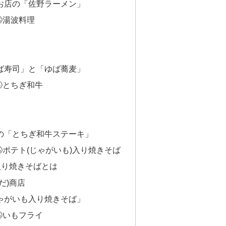
お店の「佐野ラーメン」
③湯波料理
ば寿司」と「ゆば蕎麦」
④とちぎ和牛
の「とちぎ和牛ステーキ」
ポテト(じゃがいも)入り焼きそば
入り焼きそばとは
だ)商店
ゃがいも入り焼きそば」
⑥いもフライ