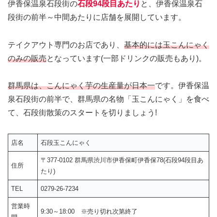
伊香保温泉石段街の
石段94段目あたり
と、伊香保温泉石
段街の前半～中間あたりに店舗を展開しています。
テイクアウト専門のお店であり、
基本的には玉こんにゃく
のみの販売
となっています(一部ドリンクの販売もあり)。
群馬県は、こんにゃく芋の生産量が日本一
です。伊香保温
泉石段街の前半で、群馬県の名物「玉こんにゃく」を食べ
て、石段街散策のスタートを切りましょう!
店名
石段玉こんにゃく
〒377-0102 群馬県渋川市伊香保町伊香保78(石段94段目あ
住所
たり)
TEL
0279-26-7234
営業時
9:30～18:00 ※売り切れ次第終了