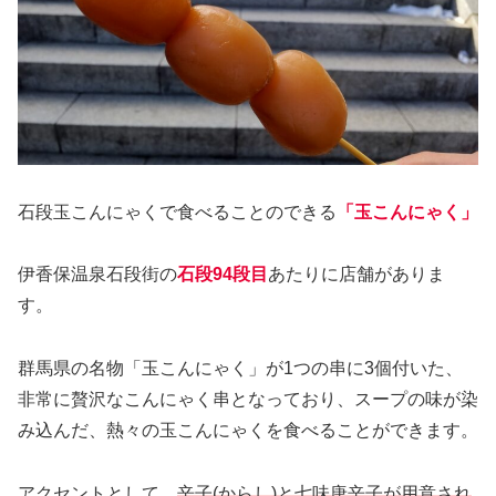
石段玉こんにゃくで食べることのできる
「玉こんにゃく」
伊香保温泉石段街の
石段94段目
あたりに店舗がありま
す。
群馬県の名物「玉こんにゃく」が1つの串に3個付いた、
非常に贅沢なこんにゃく串となっており、スープの味が染
み込んだ、熱々の玉こんにゃくを食べることができます。
アクセントとして、
辛子(からし)と七味唐辛子が用意され