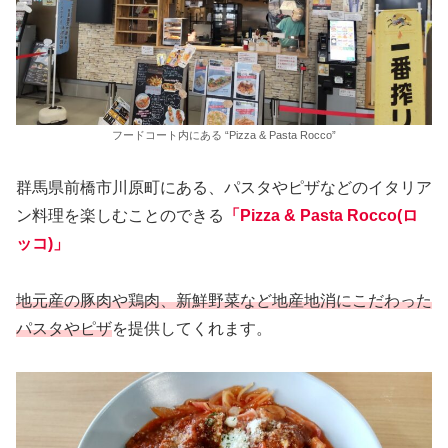
フードコート内にある “Pizza & Pasta Rocco”
群馬県前橋市川原町にある、パスタやピザなどのイタリア
ン料理を楽しむことのできる
「Pizza & Pasta Rocco
(
ロ
ッコ
)
」
地元産の豚肉や鶏肉、新鮮野菜など地産地消にこだわった
パスタやピザ
を提供してくれます。