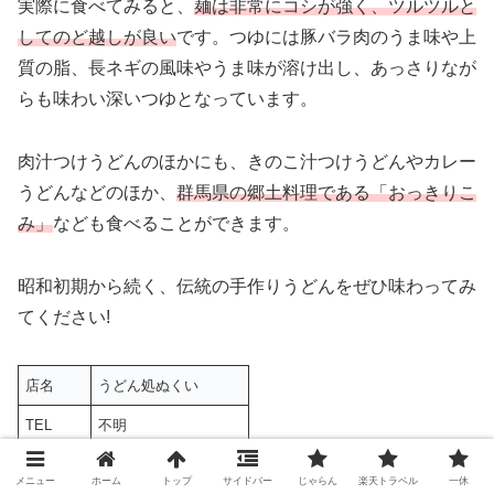
実際に食べてみると、
麺は非常にコシが強く、ツルツルと
してのど越しが良い
です。つゆには豚バラ肉のうま味や上
質の脂、長ネギの風味やうま味が溶け出し、あっさりなが
らも味わい深いつゆとなっています。
肉汁つけうどんのほかにも、きのこ汁つけうどんやカレー
うどんなどのほか、
群馬県の郷土料理である「おっきりこ
み」
なども食べることができます。
昭和初期から続く、伝統の手作りうどんをぜひ味わってみ
てください!
店名
うどん処ぬくい
TEL
不明
平日－11:00～17:00
営業時間
メニュー
ホーム
トップ
サイドバー
じゃらん
楽天トラベル
一休
土日祝－10:30～19:00