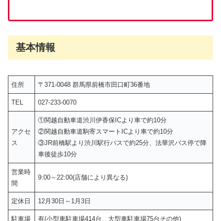
基本情報
住所
〒371-0048 群馬県前橋市田口町36番地
TEL
027-233-0070
①関越自動車道渋川伊香保ICより車で約10分
アクセ
②関越自動車道駒寄スマートICより車で約10分
ス
③JR前橋駅より渋川駅行バスで約25分、法華沢バス停で降
車後徒歩10分
営業時
9:00～22:00(店舗により異なる)
間
定休日
12月30日～1月3日
駐車場
有(小型車駐車場414台、大型車駐車場75台その他)