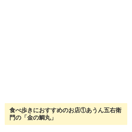
食べ歩きにおすすめのお店①あうん五右衛
門の「金の鯛丸」