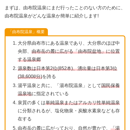
まずは、由布院温泉にまだ行ったことのない方のために、
由布院温泉がどんな温泉か簡単に紹介します!
「由布院温泉」概要
大分県由布市にある温泉であり、大分県のほぼ中
央部、
由布岳の麓に広がる「由布院盆地」に位置
する温泉郷
源泉数は日本第2位(852本)、湧出量は日本第3位
(38,600ℓ/分)
を誇る
湯平温泉と共に、「湯布院温泉」として
国民保養
温泉地
に指定されている
泉質の多くは
単純温泉またはアルカリ性単純温泉
に分類されるが、塩化物泉・炭酸水素泉なども存
在する
由布岳の麓に広がっており、自然が豊かで、
「湯