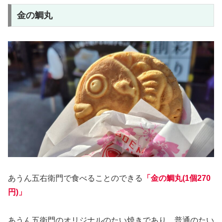
金の鯛丸
あうん五右衛門で食べることのできる
「金の鯛丸(1個270
円)」
あうん五衛門のオリジナルのたい焼きであり、普通のたい