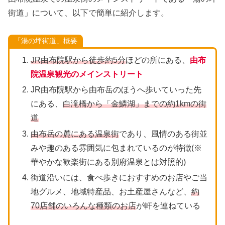
街道」について、以下で簡単に紹介します。
「湯の坪街道」概要
JR由布院駅から徒歩約5分
ほどの所にある、
由布
院温泉観光のメインストリート
JR由布院駅から由布岳のほうへ歩いていった先
にある、
白滝橋から「金鱗湖」までの約1kmの街
道
由布岳の麓にある温泉街
であり、風情のある街並
みや趣のある雰囲気に包まれているのが特徴(※
華やかな歓楽街にある別府温泉とは対照的)
街道沿いには、食べ歩きにおすすめのお店やご当
地グルメ、地域特産品、お土産屋さんなど、
約
70店舗のいろんな種類のお店
が軒を連ねている