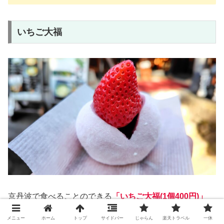
いちご大福
京丹波で食べることのできる
「いちご大福(1個400円)」
メニュー
ホーム
トップ
サイドバー
じゃらん
楽天トラベル
一休