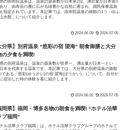
県の由布院温泉は、温泉の源泉数が日本第2位、湧出量が日本第3
あり、由布岳の麓に広がる緑豊かな自然に囲まれ、国民保養温泉
も指定されています。本記事では、由布院温泉の旅館の1つ「ゆふ
山水館」について紹介します。
2024.06.09
2026.07.05
大分県】別府温泉 “悠彩の宿 望海” 朝食御膳と大分
物の夕食を満喫!
県の別府温泉は、温泉の源泉数が世界一、湧出量が日本一とい
日本を代表する温泉です。本記事では、大分県の別府温泉の旅館
つである「悠彩(ゆうさい)の宿 望海(ぼうかい)」について、自分が
に宿泊した時の体験を基に紹介します。
2024.06.02
2026.07.05
福岡県】福岡・博多名物の朝食を満喫! “ホテル法華
ラブ福岡”
テル法華クラブ福岡」は、ホテル法華クラブグループのホテルで