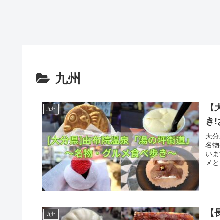
九州
【
九州
き
大分
名物
いま
メと
【
九州