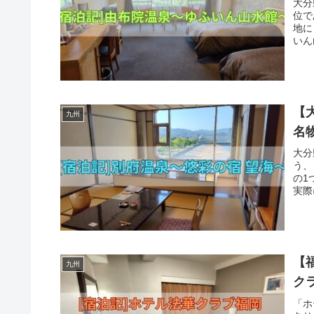
大分
位で
地に
いん
【
九州
名
大分
う、
の1
実際
【
九州
ク
「ホ