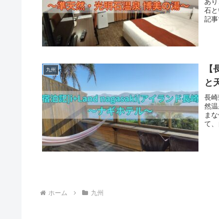
あり
石と
記事
【
九州
と
長崎
然温
まな
て、
ホーム
九州