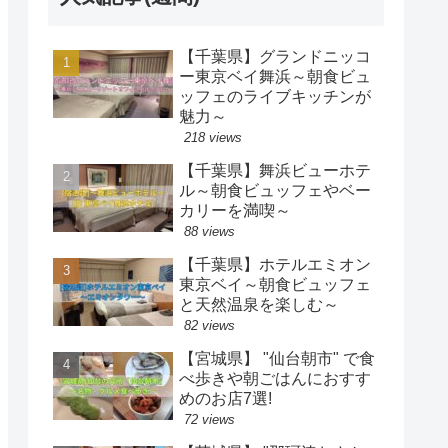
【千葉県】グランドニッコ
ー東京ベイ舞浜～朝食ビュ
ッフェのライブキッチンが
魅力～
218 views
【千葉県】舞浜ビューホテ
ル～朝食ビュッフェやベー
カリーを満喫～
88 views
【千葉県】ホテルエミオン
東京ベイ～朝食ビュッフェ
と天然温泉を楽しむ～
82 views
【宮城県】 "仙台朝市" で食
べ歩きや朝ごはんにおすす
めのお店7選!
72 views