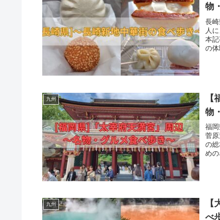
物
長崎
人に
本記
の体
【
九州
物
福岡
菅原
の総
めの
【
九州
べ