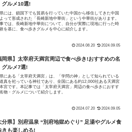
・グルメ10選!
県には、鎖国下でも貿易を行っていた中国から移住してきた中国
よって形成された「長崎新地中華街」という中華街があります。
事では、長崎新地中華街について、自分が実際に現地に行った時
験を基に、食べ歩きグルメを中心に紹介します。
2024.08.20
2024.09.05
福岡県】太宰府天満宮周辺で食べ歩き!おすすめの名
・グルメ7選!
県にある「太宰府天満宮」は、「学問の神」として知られている
道真を祀っている神社であり、全国にある約12,000社ある天満宮
本宮です。本記事では「太宰府天満宮」周辺の食べ歩きにおすす
名物・グルメについて紹介します。
2024.07.20
2024.09.05
大分県】別府温泉 “別府地獄めぐり” 足湯やグルメ食
歩きも楽しめる!