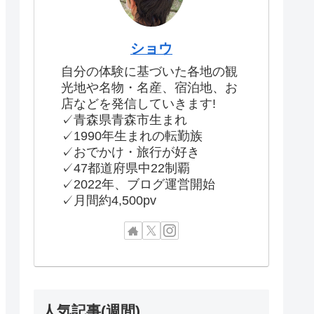
ショウ
自分の体験に基づいた各地の観
光地や名物・名産、宿泊地、お
店などを発信していきます!
✓青森県青森市生まれ
✓1990年生まれの転勤族
✓おでかけ・旅行が好き
✓47都道府県中22制覇
✓2022年、ブログ運営開始
✓月間約4,500pv
人気記事(週間)