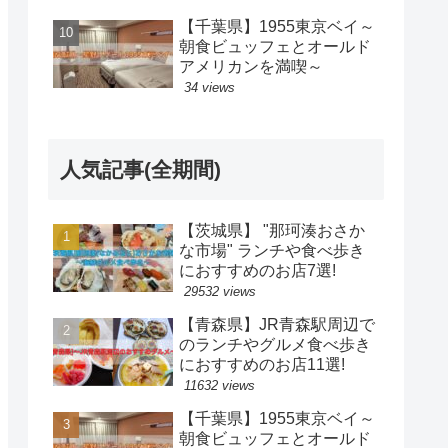
【千葉県】1955東京ベイ～
朝食ビュッフェとオールド
アメリカンを満喫～
34 views
人気記事(全期間)
【茨城県】 "那珂湊おさか
な市場" ランチや食べ歩き
におすすめのお店7選!
29532 views
【青森県】JR青森駅周辺で
のランチやグルメ食べ歩き
におすすめのお店11選!
11632 views
【千葉県】1955東京ベイ～
朝食ビュッフェとオールド