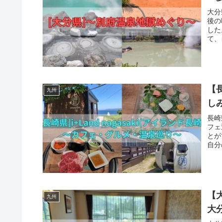
大分
後の
した
て、
【
九州
しみ
長崎
フェ
とが
自分
【
九州
大