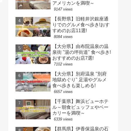
アメリカンを満喫～
9147 views
【長野県】旧軽井沢銀座通
りでのグルメ食べ歩き!おす
すめのお店11選!
8084 views
【大分県】由布院温泉の温
泉街 "湯の坪街道" 食べ歩き!
おすすめのお店7選!
7102 views
【大分県】別府温泉 "別府
地獄めぐり" 足湯やグルメ
食べ歩きも楽しめる!
6657 views
【千葉県】舞浜ビューホテ
ル～朝食ビュッフェやベー
カリーを満喫～
6339 views
【群馬県】伊香保温泉の石