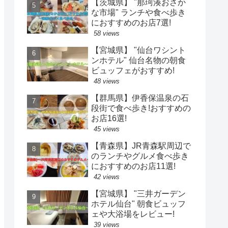
【茨城県】 "那珂湊おさか
な市場" ランチや食べ歩き
におすすめのお店7選!
58 views
【宮城県】 "仙台ワシント
ンホテル" 仙台名物の朝食
ビュッフェがおすすめ!
48 views
【群馬県】伊香保温泉の石
段街で食べ歩き!おすすめの
お店16選!
45 views
【青森県】JR青森駅周辺で
のランチやグルメ食べ歩き
におすすめのお店11選!
42 views
【宮城県】 "三井ガーデン
ホテル仙台" 朝食ビュッフ
ェや大浴場をレビュー!
39 views