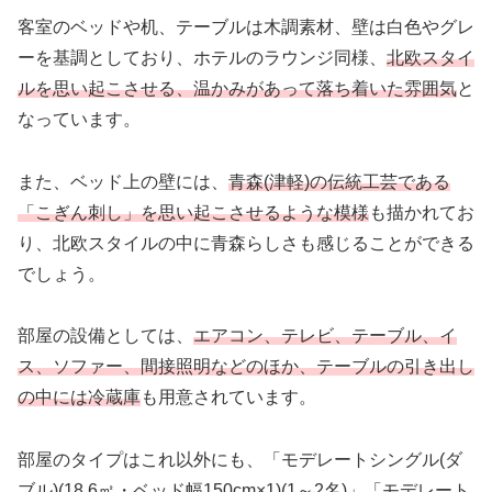
客室のベッドや机、テーブルは木調素材、壁は白色やグレ
ーを基調としており、ホテルのラウンジ同様、
北欧スタイ
ルを思い起こさせる、温かみがあって落ち着いた雰囲気
と
なっています。
また、ベッド上の壁には、
青森(津軽)の伝統工芸である
「こぎん刺し」を思い起こさせるような模様
も描かれてお
り、北欧スタイルの中に青森らしさも感じることができる
でしょう。
部屋の設備としては、
エアコン、テレビ、テーブル、イ
ス、ソファー、間接照明などのほか、テーブルの引き出し
の中には冷蔵庫
も用意されています。
部屋のタイプはこれ以外にも、「モデレートシングル(ダ
ブル)(18.6㎡・ベッド幅150cm×1)(1～2名)」「モデレート