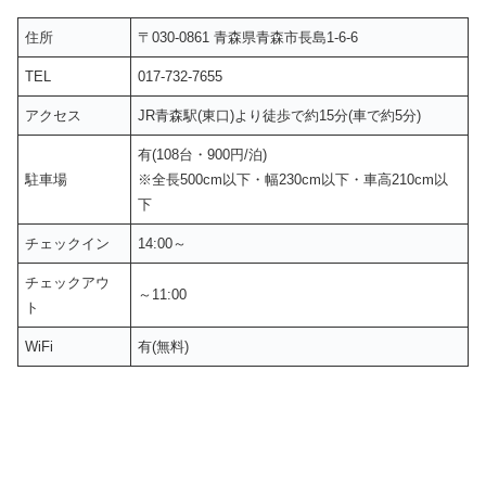
住所
〒030-0861 青森県青森市長島1-6-6
TEL
017-732-7655
アクセス
JR青森駅(東口)より徒歩で約15分(車で約5分)
有(108台・900円/泊)
駐車場
※全長500cm以下・幅230cm以下・車高210cm以
下
チェックイン
14:00～
チェックアウ
～11:00
ト
WiFi
有(無料)