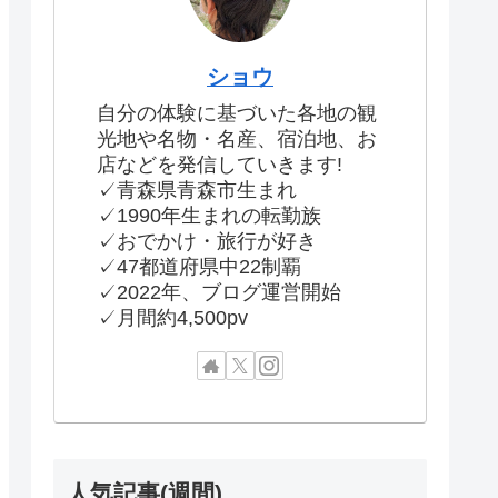
ショウ
自分の体験に基づいた各地の観
光地や名物・名産、宿泊地、お
店などを発信していきます!
✓青森県青森市生まれ
✓1990年生まれの転勤族
✓おでかけ・旅行が好き
✓47都道府県中22制覇
✓2022年、ブログ運営開始
✓月間約4,500pv
人気記事(週間)