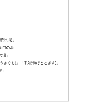
衛門の湯」
衛門の湯」
の湯」
(うきぐも)」「不如帰(ほととぎす)」
湯」