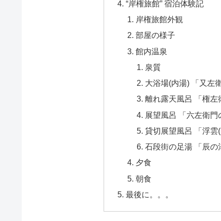
“岸権旅館” 宿泊体験記
岸権旅館外観
部屋の様子
館内温泉
泉質
大浴場(内湯) 「又左
離れ露天風呂 「権左
展望風呂 「六左衛門
貸切展望風呂 「浮雲
石段街の足湯 「辰の
夕食
朝食
最後に。。。