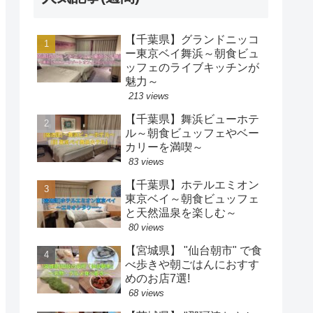
【千葉県】グランドニッコ
ー東京ベイ舞浜～朝食ビュ
ッフェのライブキッチンが
魅力～
213 views
【千葉県】舞浜ビューホテ
ル～朝食ビュッフェやベー
カリーを満喫～
83 views
【千葉県】ホテルエミオン
東京ベイ～朝食ビュッフェ
と天然温泉を楽しむ～
80 views
【宮城県】 "仙台朝市" で食
べ歩きや朝ごはんにおすす
めのお店7選!
68 views