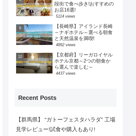
段街で食べ歩き!おすすめの
お店16選!
5114 views
【長崎県】アイランド長崎
～ナギホテル～選べる朝食
と天然温泉を満喫!
4892 views
【京都府】リーガロイヤル
ホテル京都～2つの朝食か
ら選んで楽しむ～
4437 views
Recent Posts
【群馬県】 “ガトーフェスタハラダ” 工場
見学レビュー!試食や購入もあり!