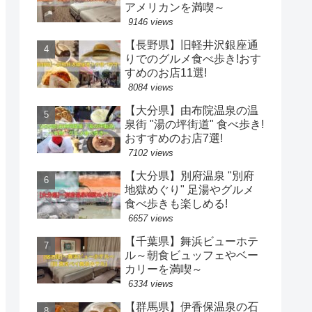
アメリカンを満喫～
9146 views
【長野県】旧軽井沢銀座通
りでのグルメ食べ歩き!おす
すめのお店11選!
8084 views
【大分県】由布院温泉の温
泉街 "湯の坪街道" 食べ歩き!
おすすめのお店7選!
7102 views
【大分県】別府温泉 "別府
地獄めぐり" 足湯やグルメ
食べ歩きも楽しめる!
6657 views
【千葉県】舞浜ビューホテ
ル～朝食ビュッフェやベー
カリーを満喫～
6334 views
【群馬県】伊香保温泉の石