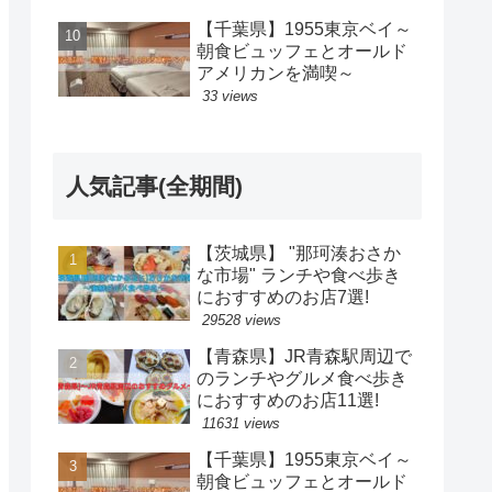
【千葉県】1955東京ベイ～
朝食ビュッフェとオールド
アメリカンを満喫～
33 views
人気記事(全期間)
【茨城県】 "那珂湊おさか
な市場" ランチや食べ歩き
におすすめのお店7選!
29528 views
【青森県】JR青森駅周辺で
のランチやグルメ食べ歩き
におすすめのお店11選!
11631 views
【千葉県】1955東京ベイ～
朝食ビュッフェとオールド