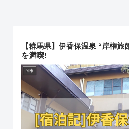
【群馬県】伊香保温泉 “岸権旅
を満喫!
関東