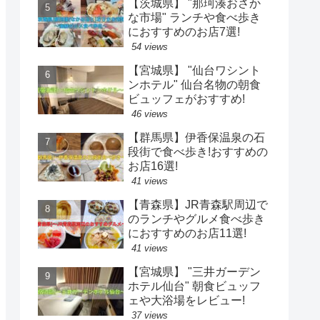
【茨城県】 "那珂湊おさか
な市場" ランチや食べ歩き
におすすめのお店7選!
54 views
【宮城県】 "仙台ワシント
ンホテル" 仙台名物の朝食
ビュッフェがおすすめ!
46 views
【群馬県】伊香保温泉の石
段街で食べ歩き!おすすめの
お店16選!
41 views
【青森県】JR青森駅周辺で
のランチやグルメ食べ歩き
におすすめのお店11選!
41 views
【宮城県】 "三井ガーデン
ホテル仙台" 朝食ビュッフ
ェや大浴場をレビュー!
37 views