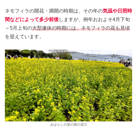
ネモフィラの開花・満開の時期は、その年の
気温や日照時
間などによって多少前後
しますが、例年おおよそ4月下旬
～5月上旬の
大型連休の時期には、ネモフィラの花も見頃
を迎えています。
みはらしの里の菜の花①