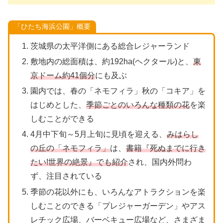
「ひたち海浜公園」概要
茨城県の太平洋側にある総合レジャーランド
敷地内の総面積は、約192ha(ヘクタール)と、
東
京ドーム約41
個分
にも及ぶ
園内では、春の「ネモフィラ」秋の「コキア」を
はじめとした、
季節ごとのいろんな種類の花
を楽
しむことができる
4月中下旬～5月上旬に見頃を迎える、
みはらし
の丘の「ネモフィラ」
は、
書籍『死ぬまでに行き
たい!世界の絶景』でも紹介
され、国内外問わ
ず、注目されている
季節の花以外にも、いろんなアトラクションを楽
しむことのできる「プレジャーガーデン」やアス
レチック広場、バーベキュー広場など、さまざま