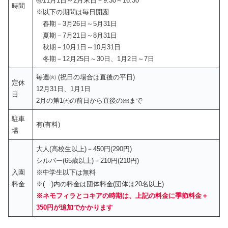
④11月1日～2月末日－9:30～16:30
時間
※以下の期間は毎日開園
春期－3月26日～5月31日
夏期－7月21日～8月31日
秋期－10月1日～10月31日
冬期－12月25日～30日、1月2日～7日
毎週㈫ (祝日の場合は直後の平日)
定休
12月31日、1月1日
日
2月の第1㈫の前日から直後の㈮まで
駐車
有(有料)
場
大人(高校生以上)－450円(290円)
シルバー(65歳以上)－210円(210円)
入園
※中学生以下は無料
料金
※( )内の料金は団体料金(団体は20名以上)
※ネモフィラとコキアの時期は、上記の料金に季節料金＋
350円が追加でかかります