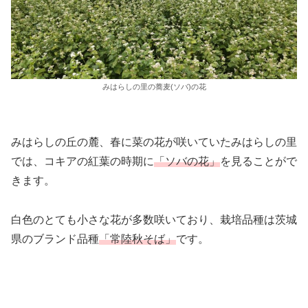
みはらしの里の蕎麦(ソバ)の花
みはらしの丘の麓、春に菜の花が咲いていたみはらしの里
では、コキアの紅葉の時期に
「ソバの花」
を見ることがで
きます。
白色のとても小さな花が多数咲いており、栽培品種は茨城
県のブランド品種
「常陸秋そば」
です。