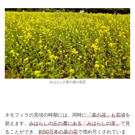
みはらしの里の菜の花②
ネモフィラの見頃の時期には、同時に
「菜の花」も見頃
を
迎えます。
みはらしの丘の麓にある「みはらしの里」
で見
ることができ、
約50万本の菜の花
で埋め尽くされていま