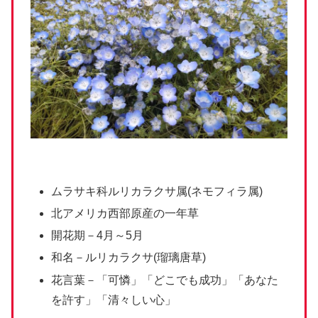
ムラサキ科ルリカラクサ属(ネモフィラ属)
北アメリカ西部原産の一年草
開花期－4月～5月
和名－ルリカラクサ(瑠璃唐草)
花言葉－「可憐」「どこでも成功」「あなた
を許す」「清々しい心」