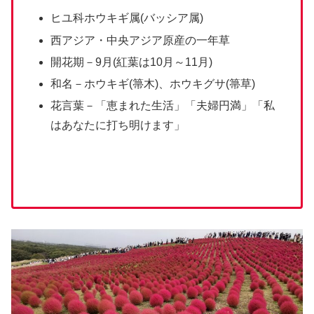
ヒユ科ホウキギ属(バッシア属)
西アジア・中央アジア原産の一年草
開花期－9月(紅葉は10月～11月)
和名－ホウキギ(箒木)、ホウキグサ(箒草)
花言葉－「恵まれた生活」「夫婦円満」「私
はあなたに打ち明けます」